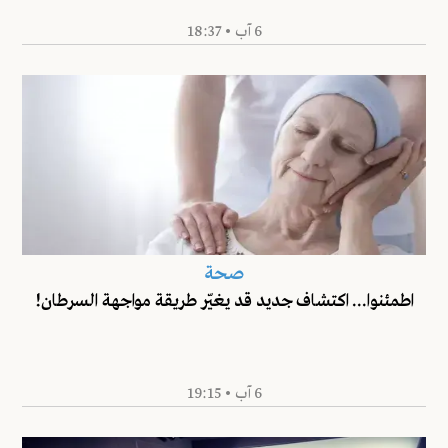
6 آب • 18:37
صحة
اطمئنوا... اكتشاف جديد قد يغيّر طريقة مواجهة السرطان!
6 آب • 19:15