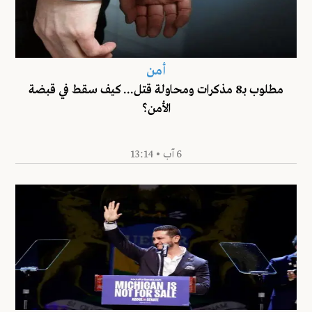
أمن
مطلوب بـ8 مذكرات ومحاولة قتل... كيف سقط في قبضة
الأمن؟
6 آب • 13:14