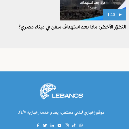
1:15
التطوّر الأخطر: ماذا بعد استهداف سفن في ميناء مصري؟
موقع إخباري لبناني مستقل، يقدم خدمة إخبارية ٢٤/٧.