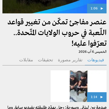
1:06
عنصر مفاجئ تمكّن من تغيير قواعد
اللّعبة في حروب الولايات المتّحدة..
تعرّفوا عليه!
الخميس 6 آب 2026
فيديوهات
تقارير مصورة
تحقيقات
مقابلات
1:14
صدمة بين لبناني وسورية: رجل يهدّد طليقته بفيديو سابق وما