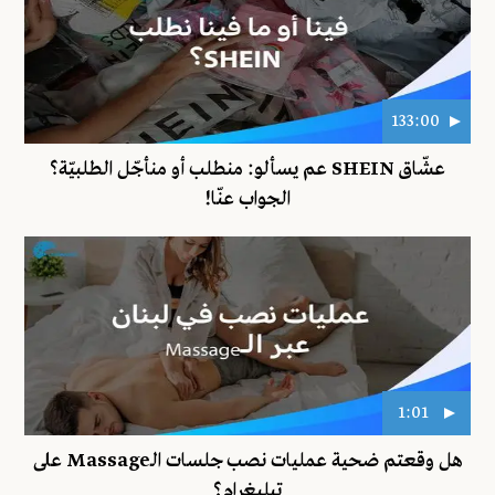
133:00
عشّاق SHEIN عم يسألو: منطلب أو منأجّل الطلبيّة؟
الجواب عنّا!
1:01
هل وقعتم ضحية عمليات نصب جلسات الـMassage على
تيليغرام؟