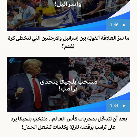
1:46
ما سرّ العلاقة القويّة بين إسرائيل والأرجنتين التي تتخطّى كرة
القدم؟
1:34
بعد أن تتدخّل بمجريات كأس العالم.. منتخب بلجيكا يرد
على ترامب برقصة ناريّة وكلمات تشعل الجدل!