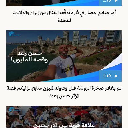
1:30
أمر صادم حصل في فترة توقّف القتال بين إيران والولايات
المتحدة
1:40
لم يغادر صخرة الروشة قبل وصوله لمليون متابع...إليكم قصة
المؤثر حسن رعد!