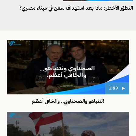
التطوّر الأخطر: ماذا بعد استهداف سفن في ميناء مصري؟
1:89
!نتنياهو والصحناوي.. والخافي أعظم