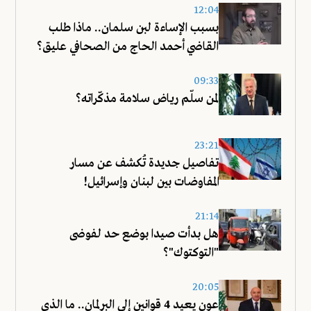
12:04
بسبب الإساءة لبن سلمان.. ماذا طلب
القاضي أحمد الحاج من الصحافي عليق؟
09:33
لمن سلّم رياض سلامة مذكّراته؟
23:21
تفاصيل جديدة تُكشف عن مسار
المفاوضات بين لبنان وإسرائيل!
21:14
هل بدأت صيدا بوضع حد لفوضى
"التوكتوك"؟
20:05
عون يعيد 4 قوانين إلى البرلمان.. ما الذي