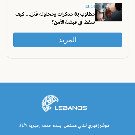
13:14
مطلوب بـ8 مذكرات ومحاولة قتل... كيف
سقط في قبضة الأمن؟
المزيد
موقع إخباري لبناني مستقل، يقدم خدمة إخبارية ٢٤/٧.