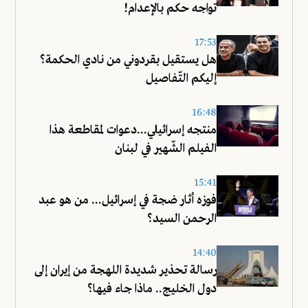
تواجه حكم بالإعدام!
17:53
هل يستقيل بقردوني من نادي الحكمة؟
إليكم التّفاصيل
16:48
منتجه إسرائيلي...دعوات لمقاطعة هذا
الفيلم الشّهير في لبنان
15:41
فوزه أثار ضجة في إسرائيل... من هو عبد
الرحمن السيد؟
14:40
رسالة تحذير شديدة اللهجة من إيران إلى
دول الخليج.. ماذا جاء فيها؟