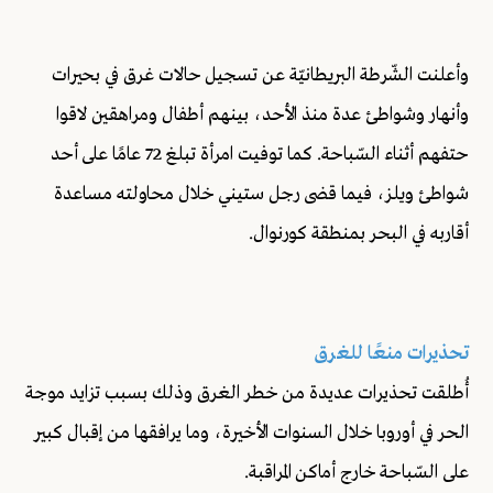
وأعلنت الشّرطة البريطانيّة عن تسجيل حالات غرق في بحيرات
وأنهار وشواطئ عدة منذ الأحد، بينهم أطفال ومراهقين لاقوا
حتفهم أثناء السّباحة. كما توفيت امرأة تبلغ 72 عامًا على أحد
شواطئ ويلز، فيما قضى رجل ستيني خلال محاولته مساعدة
أقاربه في البحر بمنطقة كورنوال.
تحذيرات منعًا للغرق
أُطلقت تحذيرات عديدة من خطر الغرق وذلك بسبب تزايد موجة
الحر في أوروبا خلال السنوات الأخيرة، وما يرافقها من إقبال كبير
على السّباحة خارج أماكن المراقبة.