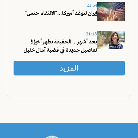
21:54
إيران تتوعّد أميركا..."الانتقام حتمي"
21:18
بعد أشهر... الحقيقة تظهر أخيرًا!
تفاصيل جديدة في قضية آمال خليل
المزيد