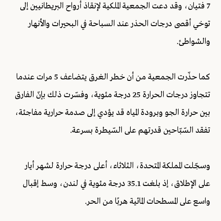
7 فتيان، وقد دعت الجمعية الملكية لإنقاذ أرواح البريطانيين إلى
توخي أقصى درجات الحذر عند السباحة في البحيرات والأنهار
والشواطئ.
كما حذّرت الجمعية من أن خطر الغرق يتضاعف 5 مرات عندما
تتجاوز درجات الحرارة 25 درجة مئوية، وفسّرت ذلك بإنّ الفارق
بين حرارة الجو وبرودة المياه قد يؤدي إلى صدمة حرارية مفاجئة،
تفقد السّبّاحين قدرتهم على السّيطرة بسرعة.
وسجّلت المملكة المتحدة، الثلاثاء، أعلى درجة حرارة لشهر أيار
على الإطلاق، إذ بلغت 35.1 درجة مئوية في لندن، وسط إقبال
واسع على المسطحات المائية هربًا من الحر.