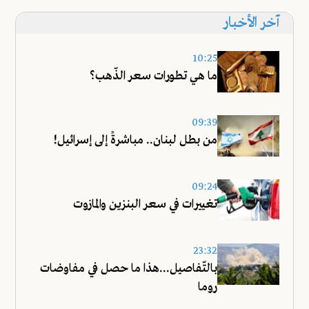
آخر الأخبار
10:25
ما هي تطورات سعر الذّهب؟
09:39
من بطل لبنان.. مباشرةً إلى إسرائيل!
09:24
تغييرات في سعر البنزين والمازوت
23:32
بالتّفاصيل...هذا ما حصل في مفاوضات
روما