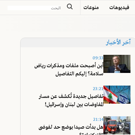
فيديوهات
منوعات
آخر الأخبار
09:33
أين أصبحت ملفات ومذكرات رياض
سلامة؟ إليكم التفاصيل
23:21
تفاصيل جديدة تُكشف عن مسار
المفاوضات بين لبنان وإسرائيل!
21:14
هل بدأت صيدا بوضع حد لفوضى