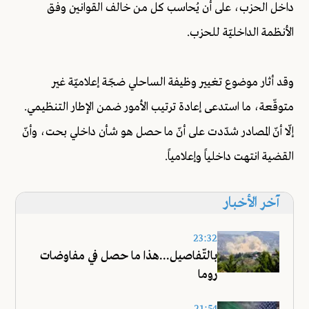
داخل الحزب، على أن يُحاسب كل من خالف القوانين وفق
الأنظمة الداخليّة للحزب.
وقد أثار موضوع تغيير وظيفة الساحلي ضجّة إعلاميّة غير
متوقّعة، ما استدعى إعادة ترتيب الأمور ضمن الإطار التنظيمي.
إلّا أنّ المصادر شدّدت على أنّ ما حصل هو شأن داخلي بحت، وأنّ
القضية انتهت داخلياً وإعلامياً.
آخر الأخبار
23:32
بالتّفاصيل...هذا ما حصل في مفاوضات
روما