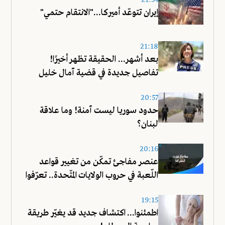
21:54
إيران تتوعّد أميركا..."الانتقام حتمي"
21:18
بعد أشهر... الحقيقة تظهر أخيرًا!
تفاصيل جديدة في قضية آمال خليل
20:57
حدود سوريا ليست آمنة! وما علاقة
لبنان؟
20:16
عنصر مفاجئ تمكّن من تغيير قواعد
اللّعبة في حروب الولايات المتّحدة.. تعرّفوا
عليه!
19:15
اطمئنوا... اكتشاف جديد قد يغيّر طريقة