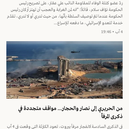
ردّ عضو كتلة الوفاء للمقاومة النائب علي عمّار، على تصريح رئيس
الحكومة نوّاف سلام، قائلاً: "انه لمن الغرابة والعجب أن تهتز أركان رئيس
الحكومة عندما تمّ توصيف السلطة بأنّها، من حيث تدري أو لا تدري، تقدّم
خدمة للعدو الإسرائيلي، ما دفعه للإسراع...
4 آب • 19:46
من الحريري إلى نصار والحجار... مواقف متجددة في
ذكرى المرفأ
في الذكرى السادسة لانفجار مرفأ بيروت، تعود الكارثة التي وقعت في 4 آب