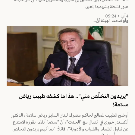
625 ألف شخص، بين قادمين إلى سوريا ومغادرين منها، في ظل حركة
عبور نشطة يشهدها المعبر.
4 آب • 09:24
وأوضحت الهيئة أنَّ...
"يريدون التخلّص مني".. هذا ما كشفه طبيب رياض
سلامة!
أوضح الطبيب المعالج لحاكم مصرف لبنان السابق رياض سلامة، الدكتور
ألكسندر خوري في اتصال مع "الحدث"، أنّ "سلامة أبلغه بقراره الامتناع
عن تناول الطعام والشراب والأدوية"، قائلاً: "بما أنهم يريدون التخلص