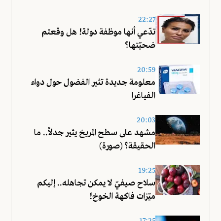
22:27
تدّعي أنها موظفة دولة! هل وقعتم
ضحيّتها؟
20:59
معلومة جديدة تثير الفضول حول دواء
الفياغرا
20:03
مشهد على سطح المريخ يثير جدلاً.. ما
الحقيقة؟ (صورة)
19:25
سلاح صيفيّ لا يمكن تجاهله.. إليكم
ميّزات فاكهة الخوخ!