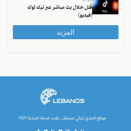
17:25
قُتل خلال بث مباشر عبر تيك توك
(فيديو)
المزيد
موقع إخباري لبناني مستقل، يقدم خدمة إخبارية ٢٤/٧.