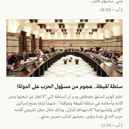
مني، سأُسهّل الأمر...
3 آب • 18:00
سلطة لقيطة.. هجوم من مسؤول الحزب على الدولة!
اعتبر الوزير السابق مصطفى بيرم أن السلطة التي "لا تعبّر عن شعبها وعن
آلامه وأحلامه هي سلطة لقيطة ومؤقتة"، متهماً إياها بمنح إسرائيل
"الإذن والمشروعية" لاستهداف المنازل، وذلك خلال حفل تكريمي أقامه
حزب الله في بلدة زبقين، بحضور النائب حسين جشي...
3 آب • 11:05