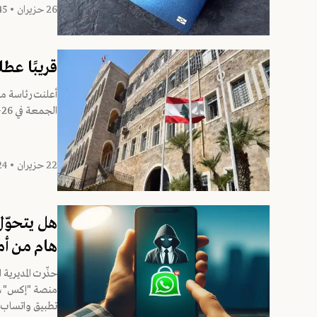
26 حزيران • 10:45
قريبًا عط
أعلنت رئاسة مج
الجمعة في 26-06-2026، وذلك لمناسبة ذكرى...
22 حزيران • 15:24
هل يتحوّل
هام من أم
حذّرت المديرية
منصة "إكس"، م
تطبيق واتساب و