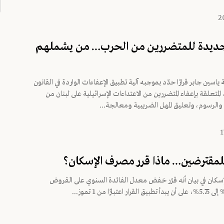
جديدة للمتضررين من الحرب… من يشملهم
ة ياسين جابر قرارًا حدّد بموجبه آلية تطبيق الإعفاءات الواردة في القانون
قم 22/2025، المتعلقة بإعفاء المتضررين من الاعتداءات الإسرائيلية على لبنان من
الرسوم، وتعليق المهل الضريبية ومعالجة...
للمقترضين… ماذا قرر مصرف الإسكان؟
سكان في بيان أنه قرّر خفض معدل الفائدة السنوي على القروض