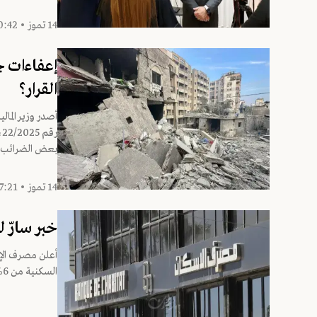
14 تموز • 20:42
إعفاءات 
القرار؟
أصدر وزير المالي
ر
بعض الضرائب و
14 تموز • 17:21
خبر سارّ 
أعلن مصرف الإ
السكنية من 6% إلى 5.75%، على أن يبدأ تطبيق القرار اعتبارًا من 1 تموز...