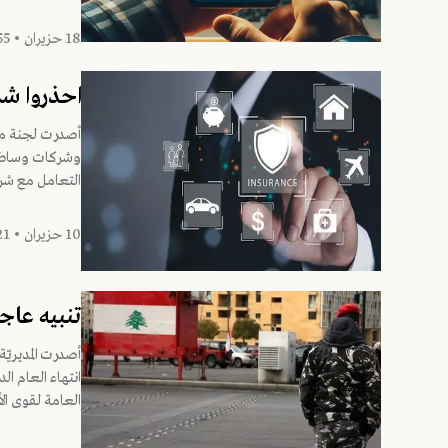
18 حزيران • 12:55
احذروا شر
أصدرت لجنة مراق
التعامل مع شركة Globalwide أو الترويج لمنتجاتها دا
10 حزيران • 20:21
تنبيه عاج
أصدرت المديريّة
انتهاء العام الد
العامة لقوى الأ