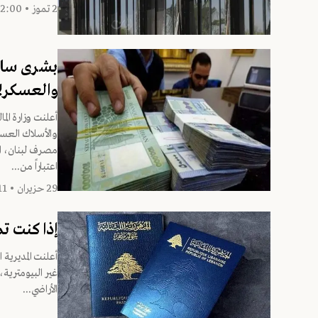
2 تموز • 12:00
بشرى سارّة
والعسكر!
أعلنت وزارة الم
والأسلاك العسكر
مصرف لبنان، ال
اعتباراً من...
29 حزيران • 19:11
إذا كنت تم
الأراضي...