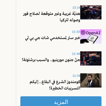
15:14
هديّة غريبة وغير متوقعة لصلاح فور
وصوله لتركيا
13:30
خبر سار لمستخدمي شات جي بي تي
12:46
جنّ جنون مورينيو.. والسبب برشلونة!
11:54
كومندوز الشرع في البقاع.. إليكم
التسريبات الخطيرة!
المزيد