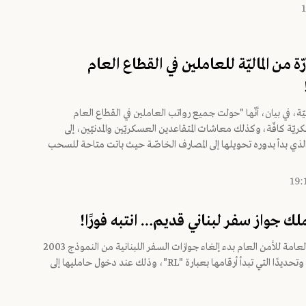
 من الماليّة للعاملين في القطاع العام
اليّة، في بيان، أنّها "حولت جميع رواتب العاملين في القطاع العام
يّة كافّة، وكذلك معاشات المتقاعدين العسكريّين والمدنيّين، إلى
ذي بدأ بدوره تحويلها إلى المصارف الخاصّة حيث باتت متاحة للسحب
لك جواز سفر لبناني قديم… انتبه فورًا!
أعلنت المديرية العامة للأمن العام بدء إلغاء جوازات السفر اللبنانية من النموذج 2003
غير البيومترية، وتحديدًا التي تبدأ أرقامها بعبارة "RL"، وذلك عند دخول حامليها إلى