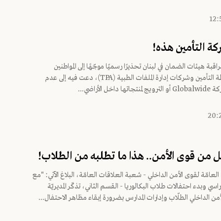
كة التأمين هذه!
بة هيئات الضمان في لبنان تحذيرًا رسميًا موجّهًا إلى المواطنين
وشركات وساطة التأمين وشركات إدارة الملفات الطبية (TPA)، دعت فيه إلى عدم
خل الأراضي...
ل من قوى الأمن.. هذا ما تطلبه من الطلاب!
 العامّة لقوى الأمن الداخلي - شعبة العلاقات العامّة، البلاغ الآتي: "مع
راسي وبدء احتفالات طلاب البكالوريا - القسم الثاني، تذكّر المديريّة
من الداخلي الطلّاب وإدارات المدارس بضرورة إبقاء مظاهر الاحتفال...