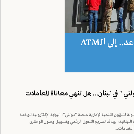
خبر مريح لفئة من العسكر المتقاعد.. إلى الـATM
تي " في لبنان… هل تنهي معاناة المعاملات
ولة لشؤون التنمية الإدارية منصة "دولتي"، البوابة الإلكترونية الموحّدة
اللبنانية، بهدف تسريع التحول الرقمي وتسهيل وصول المواطنين
الخدمات...