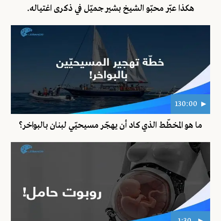
هكذا عبّر محبّو الشيخ بشير جميّل في ذكرى اغتياله.
130:00
ما هو المخطّط الذي كاد أن يهجّر مسيحيّي لبنان بالبواخر؟
1:30