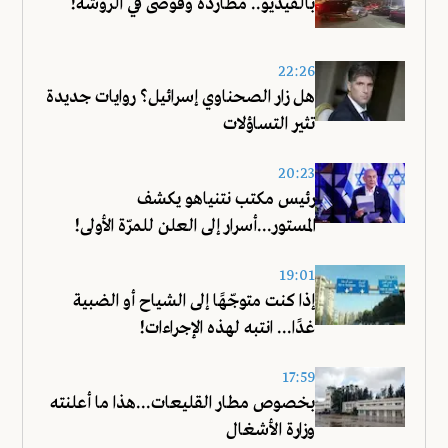
بالفيديو.. مطاردة وفوضى في الروشة!
22:26
هل زار الصحناوي إسرائيل؟ روايات جديدة
تثير التساؤلات
20:23
رئيس مكتب نتنياهو يكشف
المستور...أسرار إلى العلن للمرّة الأولى!
19:01
إذا كنت متوجّهًا إلى الشياح أو الضبية
غدًا... انتبه لهذه الإجراءات!
17:59
بخصوص مطار القليعات...هذا ما أعلنته
وزارة الأشغال