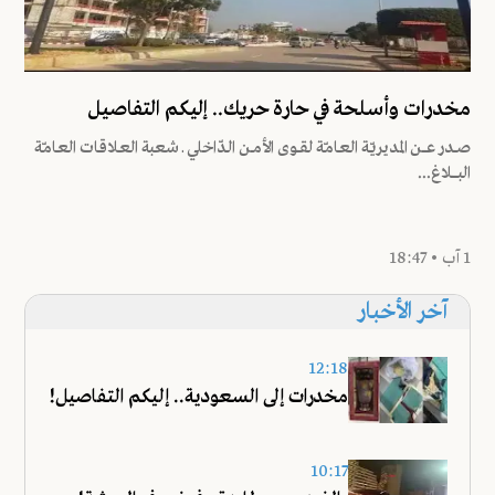
مخدرات وأسلحة في حارة حريك.. إليكم التفاصيل
صــدر عــــن المديريّـة العـامـّة لقــوى الأمــن الـدّاخلي ـ شعبة العـلاقـات العـامـّة
البــــــلاغ...
1 آب • 18:47
آخر الأخبار
12:18
مخدرات إلى السعودية.. إليكم التفاصيل!
10:17