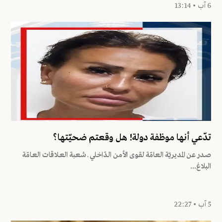
6 آب • 13:14
تدّعي أنها موظفة دولة! هل وقعتم ضحيّتها؟
صـدر عن المديريّة العامّة لقوى الأمن الـدّاخلي ـ شعبة العـلاقات العـامّة
البلاغ...
5 آب • 22:27