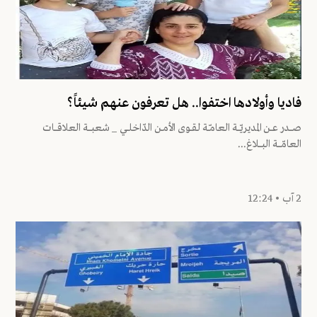
فاديا وأولادها اختفوا.. هل تعرفون عنهم شيئاً؟
صــــدر عـــن المديريّـــة العامـّـة لقــوى الأمــن الدّاخلـــي _ شعبــــة العلاقــــات
العامّــــة البـــــلاغ...
2 آب • 12:24